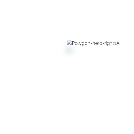
os
ndo!
 juntos este camino!
 expansión nacional e
xperiencia y seguir aprendiendo