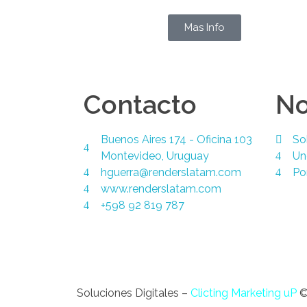
Mas Info
Contacto
No
Buenos Aires 174 - Oficina 103
So
Montevideo, Uruguay
Un
hguerra@renderslatam.com
Po
www.renderslatam.com
+598 92 819 787
Soluciones Digitales –
Clicting Marketing uP